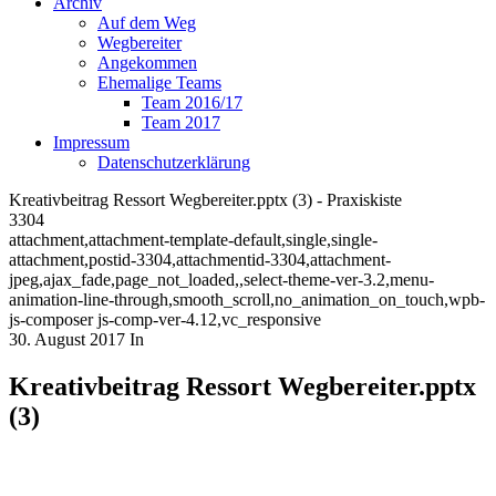
Archiv
Auf dem Weg
Wegbereiter
Angekommen
Ehemalige Teams
Team 2016/17
Team 2017
Impressum
Datenschutzerklärung
Kreativbeitrag Ressort Wegbereiter.pptx (3) - Praxiskiste
3304
attachment,attachment-template-default,single,single-
attachment,postid-3304,attachmentid-3304,attachment-
jpeg,ajax_fade,page_not_loaded,,select-theme-ver-3.2,menu-
animation-line-through,smooth_scroll,no_animation_on_touch,wpb-
js-composer js-comp-ver-4.12,vc_responsive
30. August 2017
In
Kreativbeitrag Ressort Wegbereiter.pptx
(3)