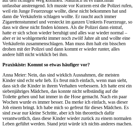
auf den richtigen Weg kommen. Natürlich ist es manchmal
unfassbar anstrengend. Ich musste vor Kurzem erst die Polizei rufen,
weil ein Junge Feuerzeuge wollte, diese nicht bekommen hat und
dann die Verkäuferin schlagen wollte. Er raucht auch immer
Zigarettenstummel und versteckt im ganzen Umkreis Feuerzeuge, so
dass wir diese nicht finden können. Als die Polizei dann eintraf,
hatte er sich schon wieder beruhigt und alles war wieder normal –
aber er ist wohlgemerkt immer noch zwölf Jahre alt und wollte eine
Verkäuferin zusammenschlagen. Man muss ihm halt ein bisschen
drohen mit der Polizei und dann kommt er wieder runter, alles
andere hilft nicht wirklich bei ihm.
Praxiskiste: Kommt so etwas häufiger vor?
Anna Meier: Nein, das sind wirklich Ausnahmen, die meisten
Kinder sind echt sehr lieb. Es freut mich einfach, wenn man sieht,
dass sich die Kinder in ihrem Verhalten verbessern. Ich hatte erst ein
siebenjähriges Mädchen, das konnte nicht selbständig auf die
Toilette gehen und hat immer in die Hose gemacht. Nach ein paar
Wochen wurde es immer besser. Da merke ich einfach, was dieser
Job einem bringt. Ich habe mich so gefreut für dieses Mädchen. Es
sind zwar nur kleine Schritte, aber ich bin theoretisch dafür
verantwortlich, dass diese Kinder wieder zurück zu einem normalen
Leben geführt werden. Stand jetzt würde ich nichts anderes machen.