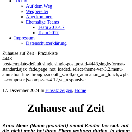
Archiv
Auf dem Weg
Wegbereiter
Angekommen
Ehemalige Teams
Team 2016/17
Team 2017
Impressum
Datenschutzerklärung
Zuhause auf Zeit - Praxiskiste
4448
post-template-default,single,single-post,postid-4448,single-format-
standard,ajax_fade,page_not_loaded,,select-theme-ver-3.2,menu-
animation-line-through,smooth_scroll,no_animation_on_touch,wpb-
js-composer js-comp-ver-4.12,vc_responsive
17. Dezember 2024
In
Einsatz zeigen
,
Home
Zuhause auf Zeit
Anna Meier (Name geändert) nimmt Kinder bei sich auf,
die nicht mehr bei ihren Eltern wohnen dürfen. In einem